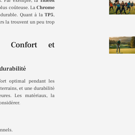
s. Par exemple, la
Titleist
plus coûteuse. La
Chrome
durable. Quant à la
TP5
,
urs la trouvent un peu trop
: Confort et
durabilité
fort optimal pendant les
terrains, et une durabilité
eures. Les matériaux, la
onsidérer.
nnels.