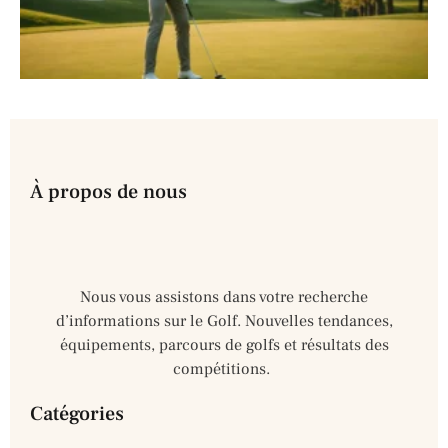
À propos de nous
Nous vous assistons dans votre recherche
d’informations sur le Golf. Nouvelles tendances,
équipements, parcours de golfs et résultats des
compétitions.
 more different manufacturers of
cheap dita wholesale
in our st
Catégories